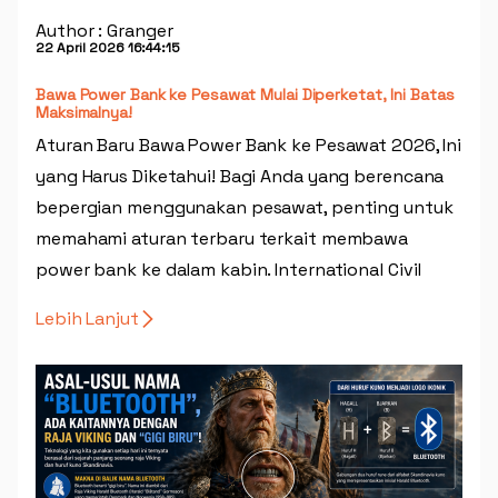
Author : Granger
22 April 2026 16:44:15
Bawa Power Bank ke Pesawat Mulai Diperketat, Ini Batas
Maksimalnya!
Aturan Baru Bawa Power Bank ke Pesawat 2026, Ini
yang Harus Diketahui! Bagi Anda yang berencana
bepergian menggunakan pesawat, penting untuk
memahami aturan terbaru terkait membawa
power bank ke dalam kabin. International Civil
Aviation Organization (ICAO) resmi memperbarui
Lebih Lanjut
regulasi keselamatan penerbangan dengan
membatasi jumlah power bank yang boleh dibawa
penumpang. Kini, setiap penumpang hanya
diperbolehkan membawa maksimal dua unit
power bank ke dalam kabin. Tidak hanya itu,
penumpang juga dilarang mengisi daya power